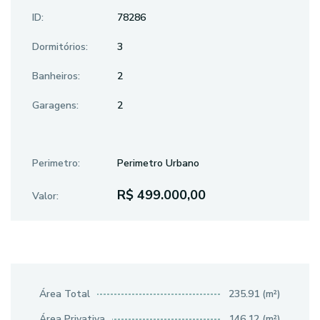
ID:
78286
Dormitórios:
3
Banheiros:
2
Garagens:
2
Perimetro:
Perimetro Urbano
R$ 499.000,00
Valor:
Área Total
235.91 (m²)
Área Privativa
146.12 (m²)