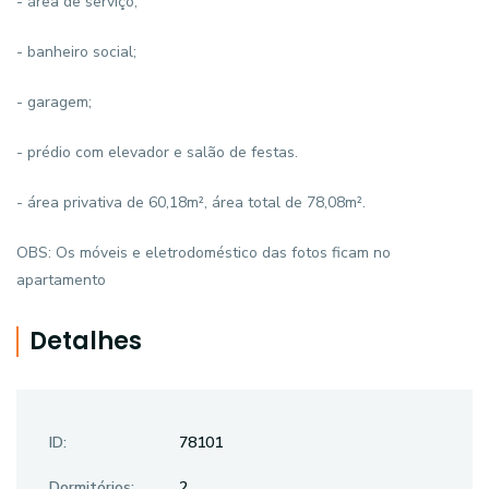
- área de serviço;
- banheiro social;
- garagem;
- prédio com elevador e salão de festas.
- área privativa de 60,18m², área total de 78,08m².
OBS: Os móveis e eletrodoméstico das fotos ficam no
apartamento
Detalhes
ID:
78101
Dormitórios:
2