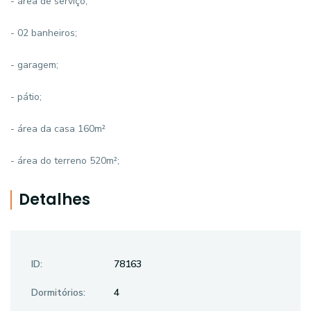
- área de serviço;
- 02 banheiros;
- garagem;
- pátio;
- área da casa 160m²
- área do terreno 520m²;
Detalhes
ID:
78163
Dormitórios:
4