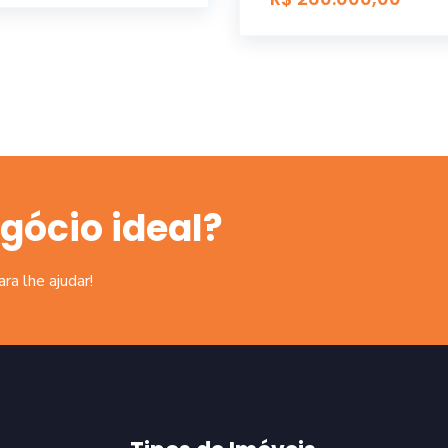
gócio ideal?
a lhe ajudar!