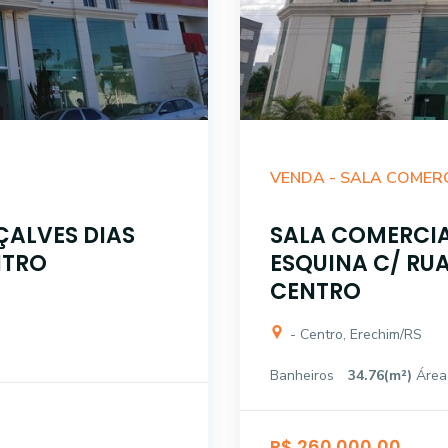
VENDA -
SALA COMER
ÇALVES DIAS
SALA COMERCIA
NTRO
ESQUINA C/ RUA
CENTRO
- Centro, Erechim/RS
Banheiros
34.76(m²)
Área
R$ 260.000,00