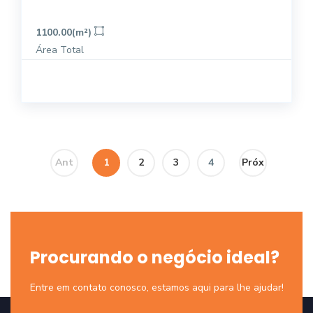
1100.00(m²)
Área Total
Ant
1
2
3
4
Próx
Procurando o negócio ideal?
Entre em contato conosco, estamos aqui para lhe ajudar!