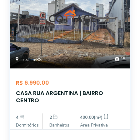
15
Erechim/RS
R$ 6.990,00
CASA RUA ARGENTINA | BAIRRO
CENTRO
4
2
400.00(m²)
Dormitórios
Banheiros
Área Privativa