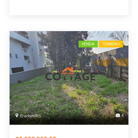
VENDA
TERRENO
4
Erechim/RS