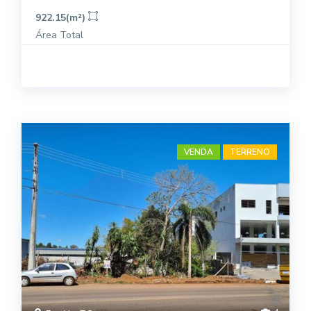
922.15(m²)
Área Total
VENDA
TERRENO