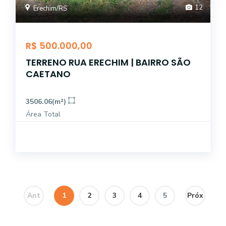
12
Erechim/RS
R$ 500.000,00
TERRENO RUA ERECHIM | BAIRRO SÃO
CAETANO
3506.06(m²)
Área Total
Ant
1
2
3
4
5
Próx