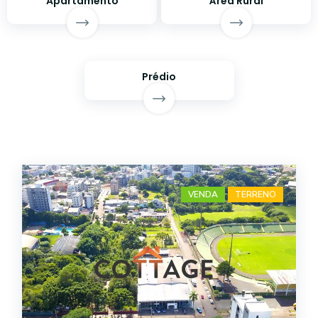
Apartamento
Área Rural
Prédio
VENDA
TERRENO