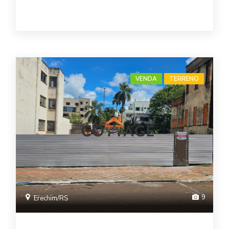
VENDA
TERRENO
9
Erechim/RS