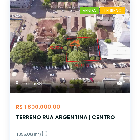
VENDA
TERRENO
7
Erechim/RS
R$ 1.800.000,00
TERRENO RUA ARGENTINA | CENTRO
1056.00(m²)