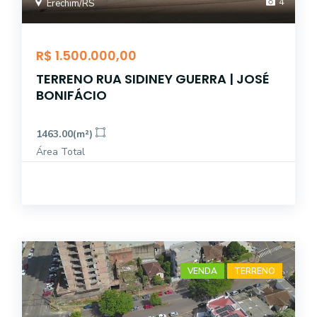
4
Erechim/RS
R$ 1.500.000,00
TERRENO RUA SIDINEY GUERRA | JOSÉ
BONIFÁCIO
1463.00(m²)
Área Total
VENDA
TERRENO