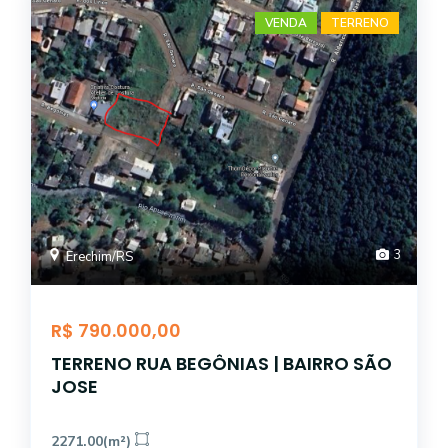
VENDA
TERRENO
3
Erechim/RS
R$ 790.000,00
TERRENO RUA BEGÔNIAS | BAIRRO SÃO
JOSE
2271.00(m²)