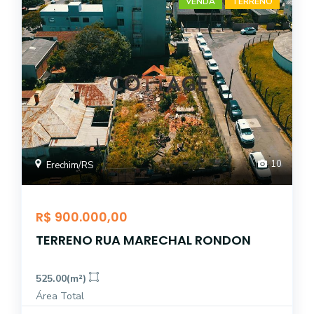
VENDA
TERRENO
10
Erechim/RS
R$ 900.000,00
TERRENO RUA MARECHAL RONDON
525.00(m²)
Área Total