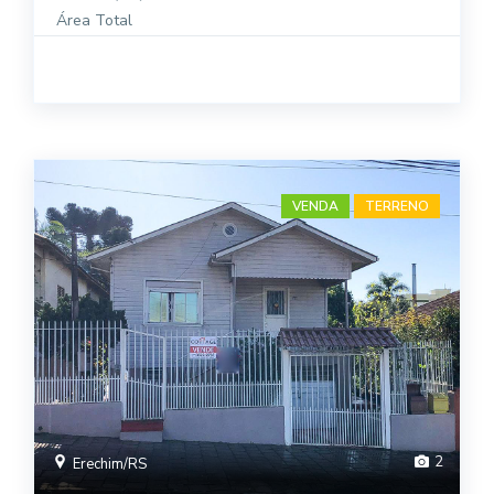
Área Total
VENDA
TERRENO
2
Erechim/RS