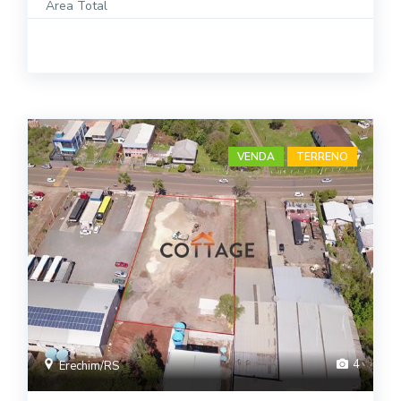
Área Total
VENDA
TERRENO
4
Erechim/RS