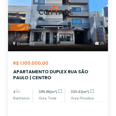
25
Erechim/RS
R$ 1.100.000,00
APARTAMENTO DUPLEX RUA SÃO
PAULO | CENTRO
4
389.96(m²)
330.41(m²)
Banheiros
Área Total
Área Privativa