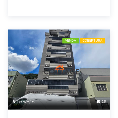
VENDA
COBERTURA
16
Erechim/RS