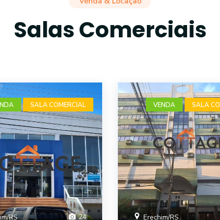
Venda & Locação
Salas Comerciais
ENDA
SALA COMERCIAL
VENDA
SALA CO
24
im/RS
Erechim/RS