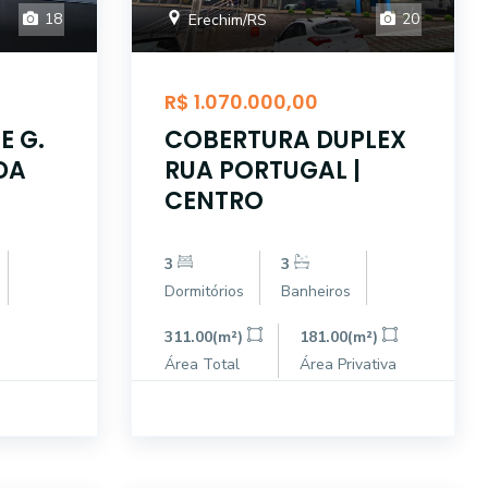
18
20
Erechim/RS
R$ 1.070.000,00
E G.
COBERTURA DUPLEX
DA
RUA PORTUGAL |
CENTRO
3
3
Dormitórios
Banheiros
311.00(m²)
181.00(m²)
Área Total
Área Privativa