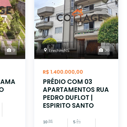
9
30
Erechim/RS
R$ 1.400.000,00
RAMA
PRÉDIO COM 03
RO
APARTAMENTOS RUA
PEDRO DUFLOT |
ESPIRITO SANTO
10
5