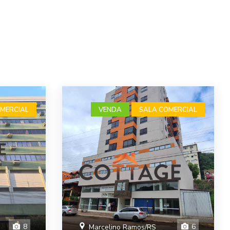
MERCIAL
VENDA
SALA COMERCIAL
8
6
Marcelino Ramos/RS