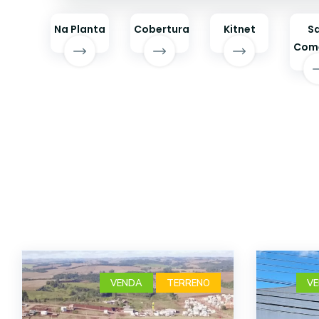
Na Planta
Cobertura
Kitnet
Sa
Come
VENDA
TERRENO
V