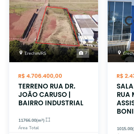
7
Erechim/RS
Erech
R$ 4.706.400,00
R$ 2.4
TERRENO RUA DR.
SALA
JOÃO CARUSO |
RUA 
BAIRRO INDUSTRIAL
ASSI
BONI
11766.00(m²)
Área Total
1015.00