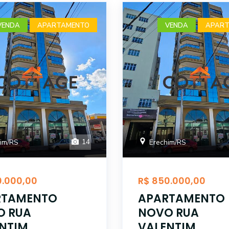
VENDA
APARTAMENTO
VENDA
APART
14
im/RS
Erechim/RS
0.000,00
R$ 850.000,00
RTAMENTO
APARTAMENTO
O RUA
NOVO RUA
NTIM
VALENTIM