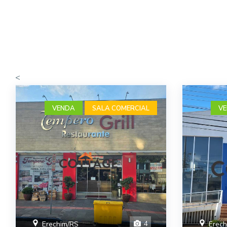
<
VENDA
SALA COMERCIAL
V
4
Erechim/RS
Erech