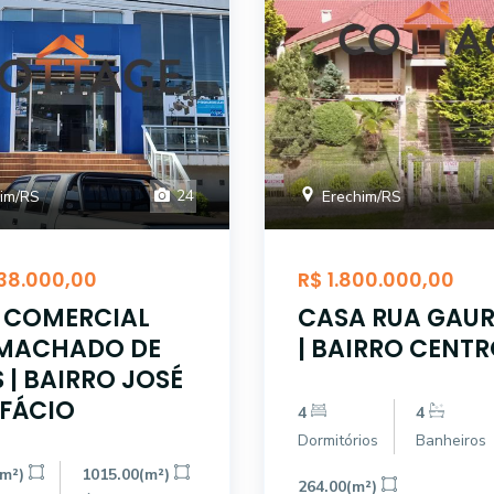
24
im/RS
Erechim/RS
38.000,00
R$ 1.800.000,00
 COMERCIAL
CASA RUA GAU
MACHADO DE
| BAIRRO CENT
S | BAIRRO JOSÉ
FÁCIO
4
4
Dormitórios
Banheiros
(m²)
1015.00(m²)
264.00(m²)