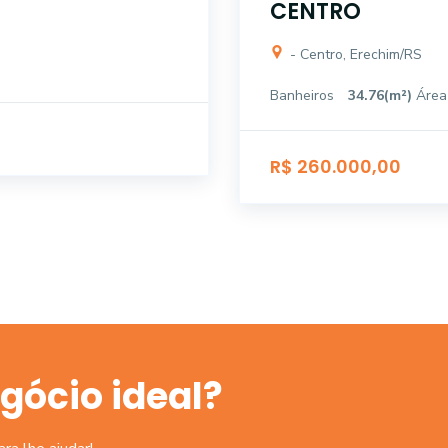
CENTRO
- Centro, Erechim/RS
Banheiros
34.76(m²)
Área
R$ 260.000,00
gócio ideal?