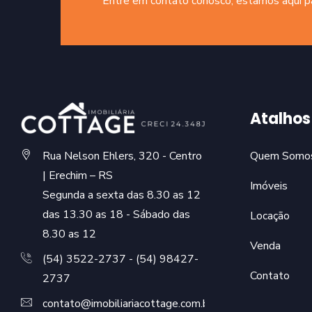
Entre em contato conosco, estamos aqui par
Atalhos
Rua Nelson Ehlers, 320 - Centro
Quem Somo
| Erechim – RS
Imóveis
Segunda a sexta das 8.30 as 12
das 13.30 as 18 - Sábado das
Locação
8.30 as 12
Venda
(54) 3522-2737 - (54) 98427-
Contato
2737
contato@imobiliariacottage.com.br