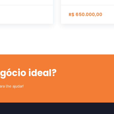
R$ 650.000,00
gócio ideal?
a lhe ajudar!