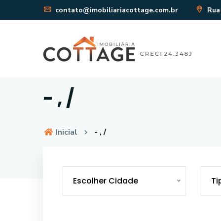
contato@imobiliariacottage.com.br
Rua 
- , /
Inicial
- , /
Escolher Cidade
Ti