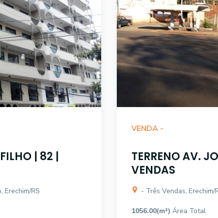
VENDA -
LHO | 82 |
TERRENO AV. JO
VENDAS
ro, Erechim/RS
- Três Vendas, Erechim/
1056.00(m²)
Área Total