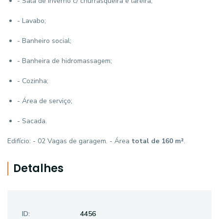
- Sala de inverno c/ churrasqueira e lareira;
- Lavabo;
- Banheiro social;
- Banheira de hidromassagem;
- Cozinha;
- Área de serviço;
- Sacada.
Edifício: - 02 Vagas de garagem. - Área
total de 160 m²
.
Detalhes
ID:
4456