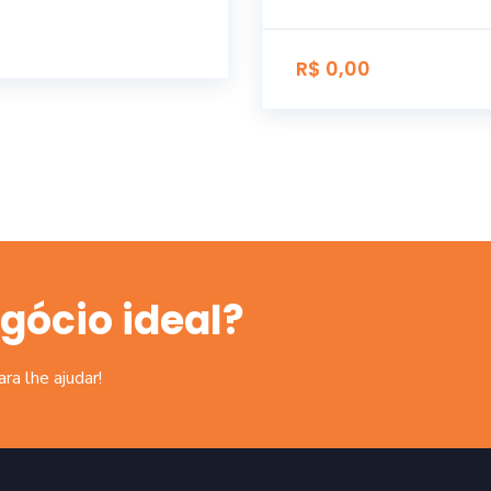
R$ 0,00
gócio ideal?
a lhe ajudar!