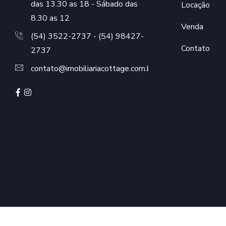
das 13.30 as 18 - Sábado das
Locação
8.30 as 12
Venda
(54) 3522-2737 - (54) 98427-
Contato
2737
contato@imobiliariacottage.com.br