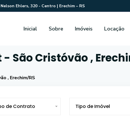
Nelson Ehlers, 320 - Centro | Erechim – RS
Inicial
Sobre
Imóveis
Locação
- São Cristóvão , Erech
ão , Erechim/RS
po de Contrato
Tipo de Imóvel