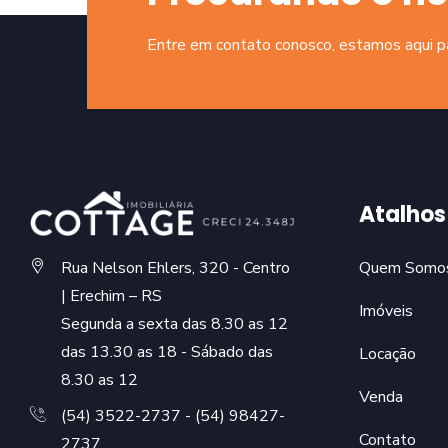
Entre em contato conosco, estamos aqui par
Atalhos
Rua Nelson Ehlers, 320 - Centro
Quem Somo
| Erechim – RS
Imóveis
Segunda a sexta das 8.30 as 12
das 13.30 as 18 - Sábado das
Locação
8.30 as 12
Venda
(54) 3522-2737 - (54) 98427-
Contato
2737